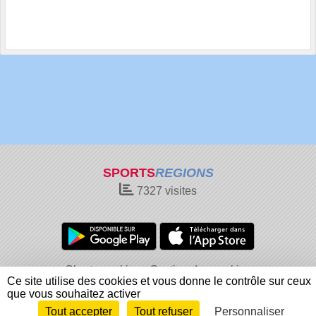
SPORTS
REGIONS
7327
visites
Charte cookies
Gestion des cookies
Ce site utilise des cookies et vous donne le contrôle sur ceux
Informations légales
Signaler un contenu inapproprié
que vous souhaitez activer
Tout accepter
Tout refuser
Personnaliser
Envie de participer ?
Connexion