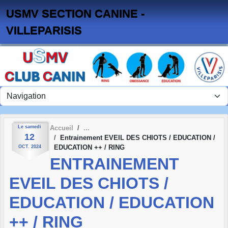
Panneau de gestion des cookies
USMV SECTION CANINE -
VILLEPARISIS
Le
samedi
Accueil
12
Entrainement EVEIL DES CHIOTS / EDUCATION /
EDUCATION ++ / RING
OCT.
2024
ENTRAINEMENT
EVEIL DES CHIOTS /
EDUCATION / EDUCATION
++ / RING