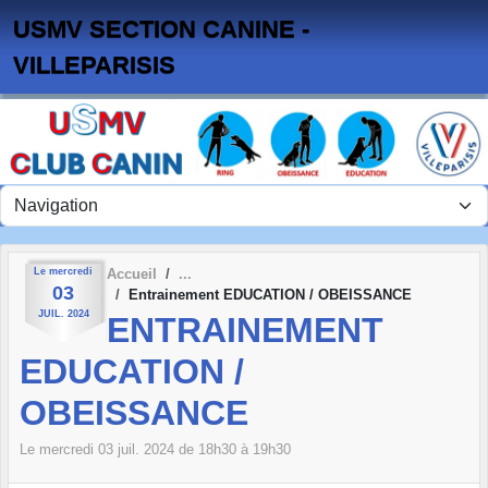
Panneau de gestion des cookies
USMV SECTION CANINE -
VILLEPARISIS
Le
mercredi
Accueil
03
Entrainement EDUCATION / OBEISSANCE
JUIL.
2024
ENTRAINEMENT
EDUCATION /
OBEISSANCE
Le
mercredi
03
juil.
2024
de 18h30 à 19h30