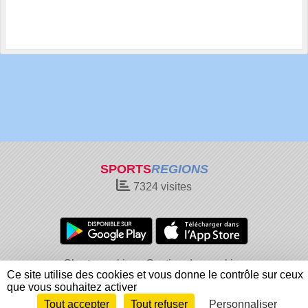
SPORTS
REGIONS
7324
visites
Charte cookies
Gestion des cookies
Ce site utilise des cookies et vous donne le contrôle sur ceux
Informations légales
Signaler un contenu inapproprié
que vous souhaitez activer
Tout accepter
Tout refuser
Personnaliser
Envie de participer ?
Connexion